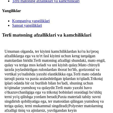
Terli matoning afzalliklari va kamchiliklari
Yangiliklar
Kompaniya yangiliklari
Sanoat yangiliklari
Terli matoning afzalliklari va kamchiliklari
Umuman olganda, ter kiyimi kamchiliklardan ko'ra ko'proq
afzalliklarga ega va to'rt fasl kiyimi uchun keng tarqalgan
matolardan biridir.Terli matoning afzalligi shundaki, mato engil,
qulay va teriga mos keladi va uni kiyish qulay.Mato chiroyli
tarzda joylashtirilgan rulonlardan iborat bo'lib, gorizontal va
vertikal yo'nalishda yaxshi elastiklikka ega.Terli mato odatda
taroqli paxta va paxta aralashtirilgan iplardan to'qiladi.Trikotaj
iplari odatda bir oz burilish bilan bo'ladi, shuning uchun
to'qimalar yumshoq va qulaydir.Terli mato yaxshi havo
o'tkazuvchanligiga ega va trikotaj bobinlari orasidagi bo'shliq
terni yo'q qilishga yordam beradi;Paxta materiali tabiiy suvni
singdirish qobiliyatiga ega, ter matosidan qilingan yumshoq va
teriga qulay, terni mukammal singdiradi;Polyester matolarning
afzalligi tiniq va ajinlarsiz, yuvilgandan keyin