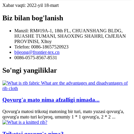
Xabar vaqti: 2022-yil 18-mart
Biz bilan bog'lanish
Manzil: RM#19A-1, 18th FL, CHUANSHANG BLDG,
HUASHE TUMANI, SHAOXING SHAHRI, ChJEJIAN
PROVINISI, XItoy
Telefon: 0086-18657520923
bjjeong@frontier-tex.cn
0086-0575-8567-8531
So'ngi yangiliklar
Qovurg'a mato nima afzalligi nimada...
Qovurg'a matosi trikotaj matoning bir turi, mato yuzasi qovurg'a,
qovurg'a mato turi ko'proq, umumiy 1 * 1 qovurg'a, 2 * 2 ...
Trikotaj qovurg'a nima?