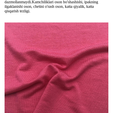
dazmollanmaydi.Kamchiliklari oson bo'shashishi, ipakning
ilgaklanishi oson, chetini o'rash oson, katta qiyalik, katta
qisqarish tezligi.