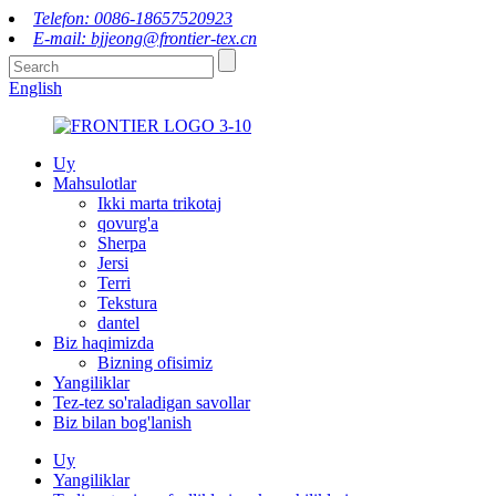
Telefon: 0086-18657520923
E-mail: bjjeong@frontier-tex.cn
English
Uy
Mahsulotlar
Ikki marta trikotaj
qovurg'a
Sherpa
Jersi
Terri
Tekstura
dantel
Biz haqimizda
Bizning ofisimiz
Yangiliklar
Tez-tez so'raladigan savollar
Biz bilan bog'lanish
Uy
Yangiliklar