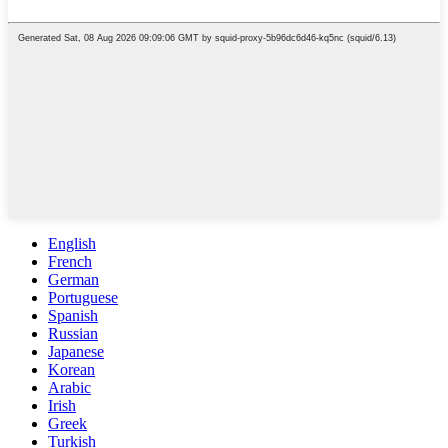
English
French
German
Portuguese
Spanish
Russian
Japanese
Korean
Arabic
Irish
Greek
Turkish