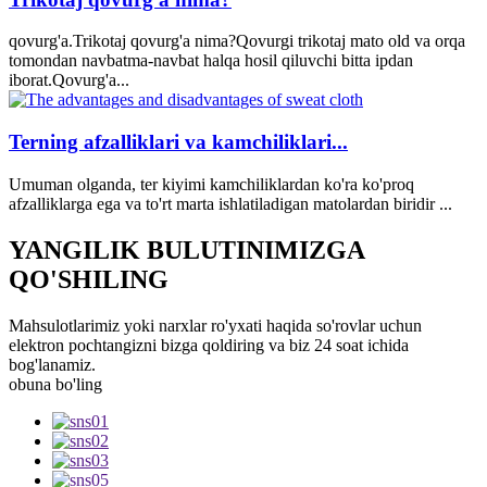
qovurg'a.Trikotaj qovurg'a nima?Qovurgi trikotaj mato old va orqa
tomondan navbatma-navbat halqa hosil qiluvchi bitta ipdan
iborat.Qovurg'a...
Terning afzalliklari va kamchiliklari...
Umuman olganda, ter kiyimi kamchiliklardan ko'ra ko'proq
afzalliklarga ega va to'rt marta ishlatiladigan matolardan biridir ...
YANGILIK BULUTINIMIZGA
QO'SHILING
Mahsulotlarimiz yoki narxlar ro'yxati haqida so'rovlar uchun
elektron pochtangizni bizga qoldiring va biz 24 soat ichida
bog'lanamiz.
obuna bo'ling