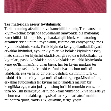
Ter matosidan asosiy foydalanish:
Terli matoning afzalliklari va kamchiliklari aniq.Ter matosidan
kiyim-kechak to‘qishda foydalanish jarayonida biz matoning
kamchiliklaridan qochishga harakat qilishimiz va matoning
afzalliklaridan unumli foydalanib, iste’molchi ehtiyojlariga mos
kiyim tikishimiz kerak.Terlik kiyimda keng qo'llaniladi.Deyarli
erkaklar kiyimlari, ayollar kiyimlari va bolalar kiyimlari asosiy
mato sifatida ter kiyimini oladi.Hozirgi vaqtda u futbolkalar, uy
kiyimlari, pastki ko'ylaklar, polo ko'ylaklar va ichki kiyimlarda
keng qo'llanilgan.Shu bilan birga, har bir kiyim markasi ter
kiyimining tashqi ko'rinishi va funktsiyasi uchun turli xil
talablarga ega va hatto bir brend ostidagi kiyimning turli xil
uslublari ham ter kiyimiga turli xil talablarga ega.Misol uchun,
erkaklar futbolkalari ter kiyimi mato talablari ma'lum bir
kenglikka ega, mato juda yumshoq bo'lishi mumkin emas, sirt
toza bo'lishi kerak;Ayollar futbolkalari yumshoqlik va stilizatsiya
uchun ma'lum talablarga ega;Bolalar kiyimlari atrof-muhitni
muhofaza qilish, xavfsizlik, qulaylik, teriga yaqin.